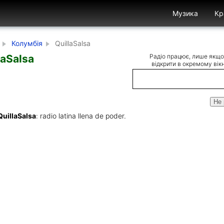
Музика
Кр
Колумбія
QuillaSalsa
laSalsa
Радіо працює, лише якщо 
відкрити в окремому вікн
Не 
QuillaSalsa
: radio latina llena de poder.