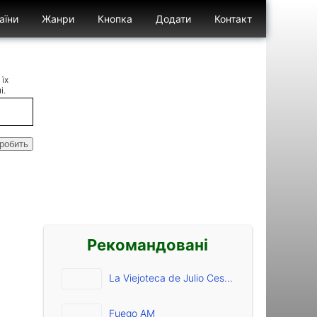
аїни
Жанри
Кнопка
Додати
Контакт
Бургер відк
Бургер закр
їх
і.
робить
Рекомандовані
La Viejoteca de Julio Cesar Uchima
Fuego AM