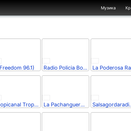
Музика
Кр
Freedom 96.1)
Radio Policia Bogotá
L
Tropicanal Tropical
La Pachanguera FM
Salsagord