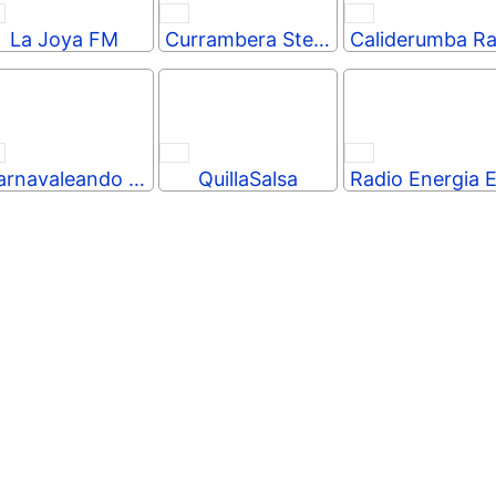
La Joya FM
Currambera Stereo
Carnavaleando Radio
QuillaSalsa