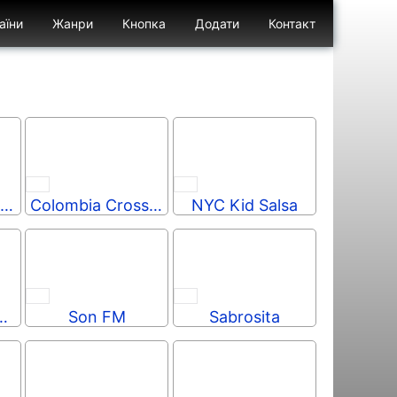
аїни
Жанри
Кнопка
Додати
Контакт
Бургер відк
Бургер закр
a Poderosa Radio Online Vallenato
Colombia Crossover
NYC Kid Salsa
aradio Salsa
Son FM
Sabrosita