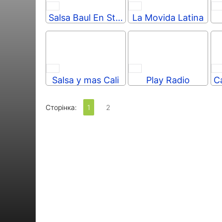
Salsa Baul En Stereo FM
La Movida Latina
Salsa y mas Cali
Play Radio
Сторінка:
1
2