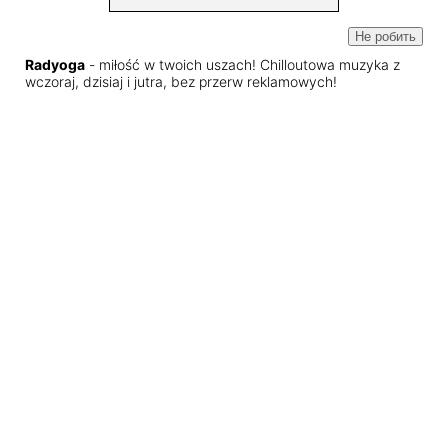
Не робить
Radyoga
- miłość w twoich uszach! Chilloutowa muzyka z
wczoraj, dzisiaj i jutra, bez przerw reklamowych!