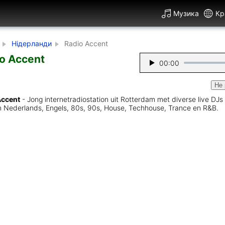
Музика
Кр
Нідерланди
Radio Accent
o Accent
00:00
Не 
Accent
- Jong internetradiostation uit Rotterdam met diverse live DJs
n Nederlands, Engels, 80s, 90s, House, Techhouse, Trance en R&B.