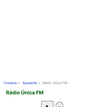
Головна
Бразилія
Rádio Única FM
Rádio Única FM
▶