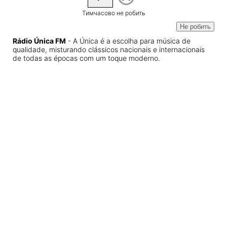
Тимчасово не робить
Не робить
Rádio Única FM
- A Única é a escolha para música de
qualidade, misturando clássicos nacionais e internacionais
de todas as épocas com um toque moderno.