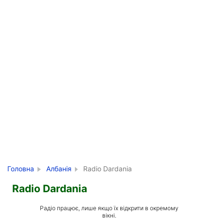
Головна
Албанія
Radio Dardania
Radio Dardania
Радіо працює, лише якщо їх відкрити в окремому
вікні.