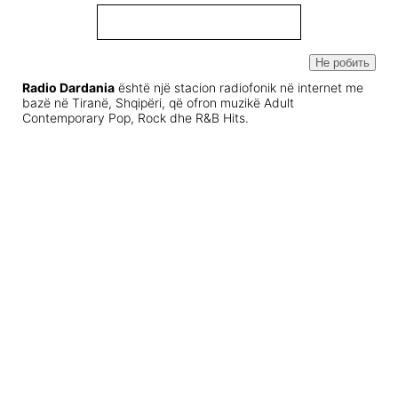
Не робить
Radio Dardania
është një stacion radiofonik në internet me
bazë në Tiranë, Shqipëri, që ofron muzikë Adult
Contemporary Pop, Rock dhe R&B Hits.