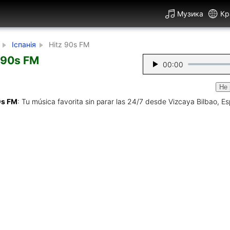
Музика
Кр
Іспанія
Hitz 90s FM
 90s FM
00:00
Не 
0s FM
: Tu música favorita sin parar las 24/7 desde Vizcaya Bilbao, E