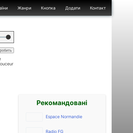
аїни
Жанри
Кнопка
Додати
Контакт
Бургер відк
Бургер закр
робить
e
 douceur
Рекомандовані
Espace Normandie
Radio FG