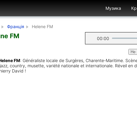
Музика
Кр
Франція
Helene FM
ene FM
00:00
Не 
Helene FM
: Généraliste locale de Surgères, Charente-Maritime. Scèn
 jazz, country, musette, variété nationale et internationale. Réveil en
ierry David !