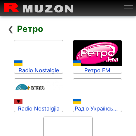
Бурге
Ретро
❮
Radio Nostalgie
Ретро FM
Radio Nostalgjia
Радіо Українська Пісня