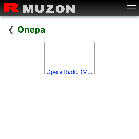
Бурге
Опера
❮
Opera Radio (MRG.fm)