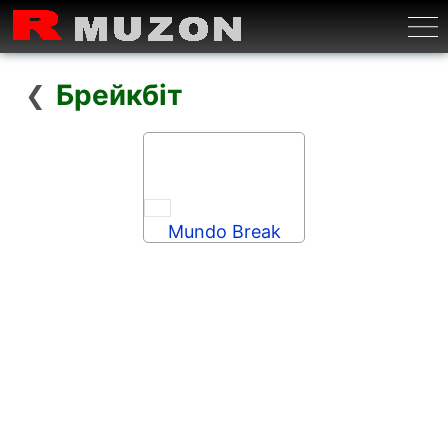
Бурге
Брейкбіт
❮
Mundo Break